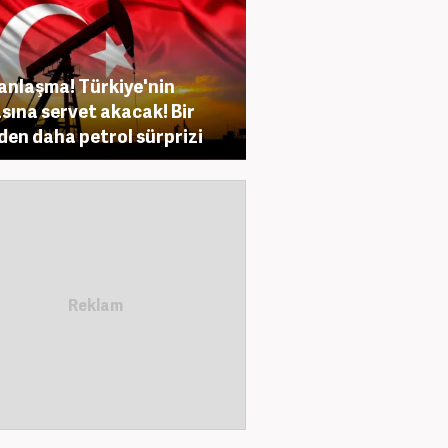
anlaşma! Türkiye'nin
sına servet akacak! Bir
den daha petrol sürprizi