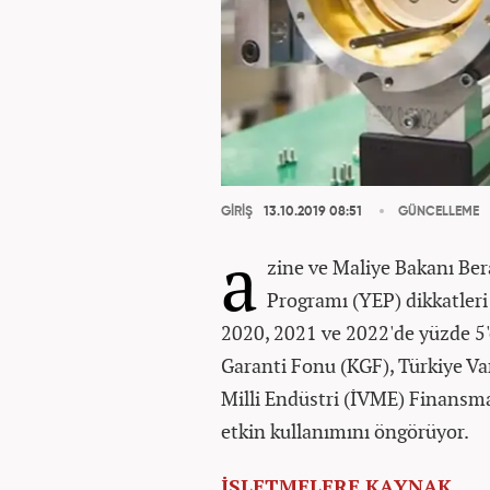
GİRİŞ
13.10.2019 08:51
GÜNCELLEME
a
zine ve Maliye Bakanı Ber
Programı (YEP) dikkatleri
2020, 2021 ve 2022'de yüzde 5
Garanti Fonu (KGF), Türkiye Var
Milli Endüstri (İVME) Finansma
etkin kullanımını öngörüyor.
İŞLETMELERE KAYNAK