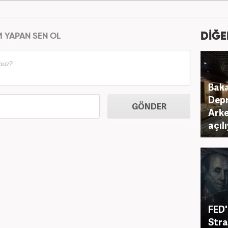
DİĞE
M YAPAN SEN OL
Baka
Depr
GÖNDER
Arke
açıl
FED'
Stra