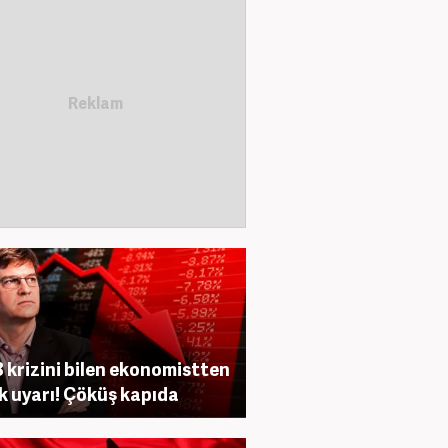
 krizini bilen ekonomistten
ik uyarı! Çöküş kapıda