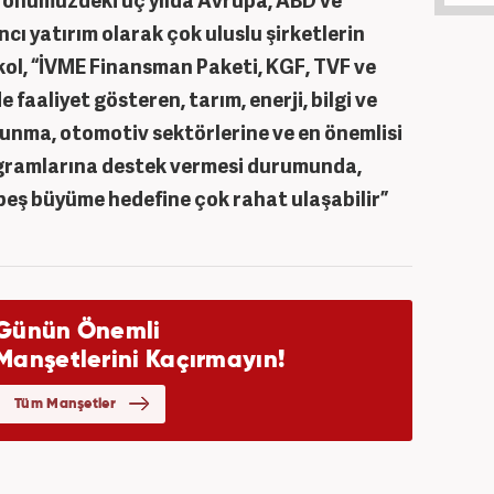
cı yatırım olarak çok uluslu şirketlerin
rkol, “İVME Finansman Paketi, KGF, TVF ve
faaliyet gösteren, tarım, enerji, bilgi ve
avunma, otomotiv sektörlerine ve en önemlisi
ogramlarına destek vermesi durumunda,
beş büyüme hedefine çok rahat ulaşabilir”