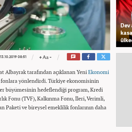
Dev 
kasa
ülke
13.10.2019 08:51
at Albayrak tarafından açıklanan Yeni
Ekonomi
 fonlara yönlendirdi. Türkiye ekonomisinin
'er büyümesinin hedeflendiği program, Kredi
lık Fonu (TVF), Kalkınma Fonu, İleri, Verimli,
n Paketi ve bireysel emeklilik fonlarının daha