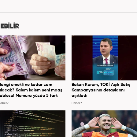
EBİLİR
Hangi emekli ne kadar zam
Bakan Kurum, TOKİ Açık Satış
alacak? Kalem kalem yeni maaş
Kampanyasının detaylarını
tablosu! Memura yüzde 5 fark
açıkladı
aber7
Haber7