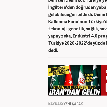
İngiltere'den doğrudan yaban
gelebileceğini bildirdi. Demi
Kalkınma Fonu'nun Türkiye'de 
teknoloji, genetik, sağlık, s
yapay zeka, Endüstri 4.0 pr
Türkiye 2020-2022'de yüzde 
dedi.
KAYNAK:
YENİ ŞAFAK