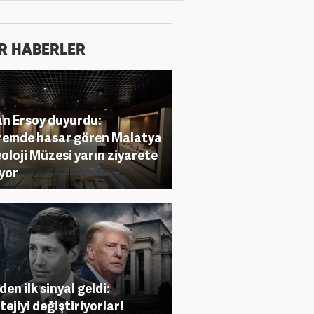
R HABERLER
n Ersoy duyurdu:
emde hasar gören Malatya
oloji Müzesi yarın ziyarete
ıyor
den ilk sinyal geldi:
tejiyi değiştiriyorlar!