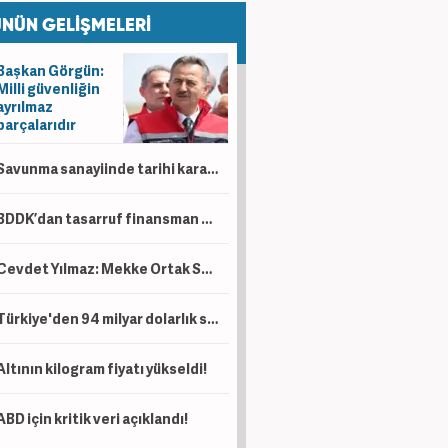
NÜN GELİŞMELERİ
Başkan Görgün:
Milli güvenliğin
ayrılmaz
parçalarıdır
Savunma sanayiinde tarihi karar! İki dev milli motor için birleşiyor
BDDK’dan tasarruf finansman düzenlemesi! Taşıt, konut ve iş yerinde limitler değişti
Cevdet Yılmaz: Mekke Ortak Savunma Anlaşması tarihi bir adımdır
Türkiye'den 94 milyar dolarlık satış!
Altının kilogram fiyatı yükseldi!
ABD için kritik veri açıklandı!