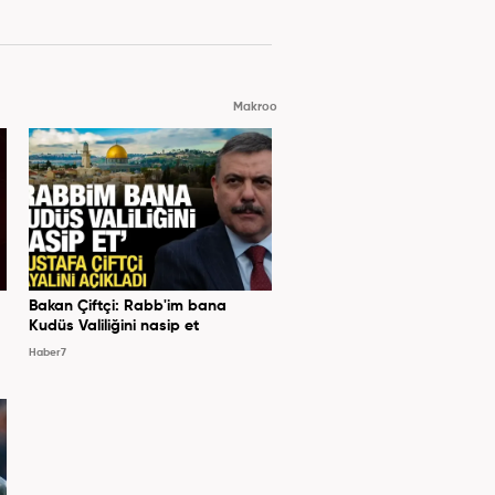
Makroo
Bakan Çiftçi: Rabb'im bana
Kudüs Valiliğini nasip et
Haber7