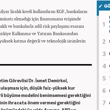
GÜ
yar liralık kredi kullandıran KGF, bankaların
 teminatı olmadığı için finansmana erişimde
klı ve bankalarla adil risk paylaşımı esasını
Türkiye Kalkınma ve Yatırım Bankasından
üksek katma değerli ve teknolojik ürünlerin
tim Görevlisi Dr. İsmet Demirkol,
ulaşması için, düşük faiz-yüksek kur
rli büyüme modelini benimsemesi gerektiğini
rinin ihracata önem vermesi gerektiğini
e önümüzdeki üç yılda Avrupa, ABD ve