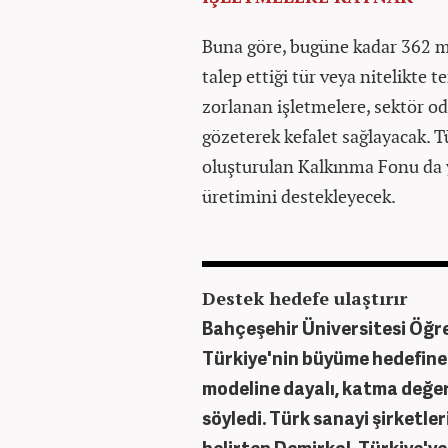
Buna göre, bugüne kadar 362 mil
talep ettiği tür veya nitelikte
zorlanan işletmelere, sektör oda
gözeterek kefalet sağlayacak. 
oluşturulan Kalkınma Fonu da y
üretimini destekleyecek.
Destek hedefe ulaştırır
Bahçeşehir Üniversitesi Öğre
Türkiye'nin büyüme hedefine 
modeline dayalı, katma değe
söyledi. Türk sanayi şirketle
belirten Demirkol, Türkiye'y