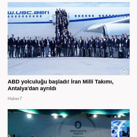
ABD yolculuğu başladı! İran Milli Takımı,
Antalya'dan ayrıldı
Haber7