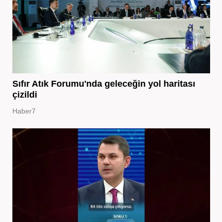
Sıfır Atık Forumu'nda geleceğin yol haritası
çizildi
Haber7