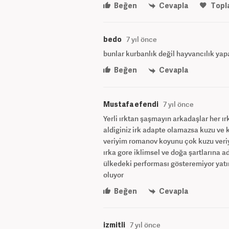
Beğen
Cevapla
Topl
bedo
7 yıl önce
bunlar kurbanlık değil hayvancılık yapan
Beğen
Cevapla
Mustafa efendi
7 yıl önce
Yerli ırktan şaşmayın arkadaşlar her ı
aldiginiz irk adapte olamazsa kuzu ve 
veriyim romanov koyunu çok kuzu veriy
ırka gore iklimsel ve doğa şartlarına 
ülkedeki performası gösteremiyor yatı
oluyor
Beğen
Cevapla
izmitli
7 yıl önce