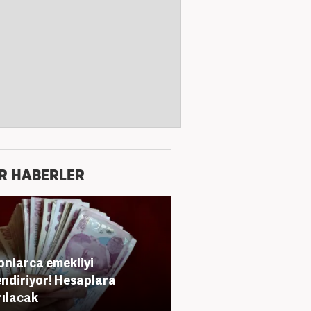
R HABERLER
onlarca emekliyi
lendiriyor! Hesaplara
rılacak