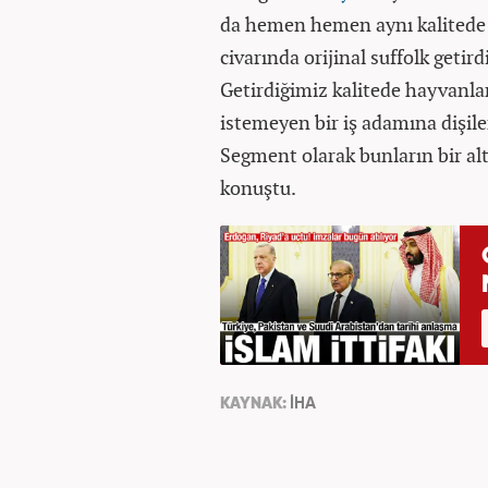
da hemen hemen aynı kalitede o
civarında orijinal suffolk getird
Getirdiğimiz kalitede hayvanla
istemeyen bir iş adamına dişiler
Segment olarak bunların bir altl
konuştu.
KAYNAK:
İHA