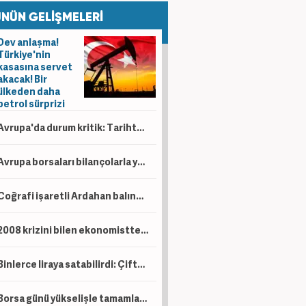
NÜN GELİŞMELERİ
Dev anlaşma!
Türkiye'nin
kasasına servet
akacak! Bir
ülkeden daha
petrol sürprizi
Avrupa'da durum kritik: Tarihte böylesi görülmedi
Avrupa borsaları bilançolarla yükseldi! İngiltere negatif ayrıştı
Coğrafi işaretli Ardahan balında hasat başladı!
2008 krizini bilen ekonomistten kritik uyarı! Çöküş kapıda
Binlerce liraya satabilirdi: Çiftçi ürünlerini ücretsiz dağıttı!
Borsa günü yükselişle tamamladı! En çok kazandıran belli oldu