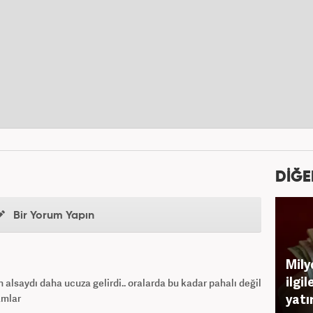
DİĞE
Bir Yorum Yapın
Mily
ilgi
 alsaydı daha ucuza gelirdi.. oralarda bu kadar pahalı değil
yatı
amlar