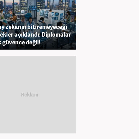
y zekanın bitiremeyeceği
ekler açıklandı: Diplomalar
k güvence değil!