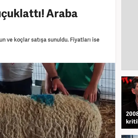
uçuklattı! Araba
yun ve koçlar satışa sunuldu. Fiyatları ise
2008
krit