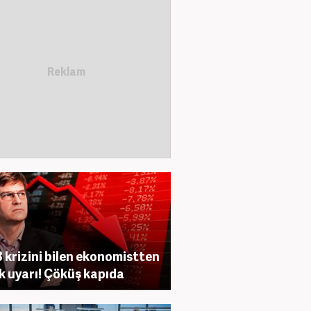
 krizini bilen ekonomistten
ik uyarı! Çöküş kapıda