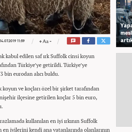
Yapa
mesl
artı
14.07.2019 11:59
k kabul edilen saf ırk Suffolk cinsi koyun
rafından Türkiye’ye getirildi. Türkiye’ye
 3 bin eurodan alıcı buldu.
 koyun ve koçları özel bir şirket tarafından
nişehir ilçesine getirilen koçlar 5 bin euro,
ı.
azlamada kullanılan en iyi ırkının Suffolk
ın en iyilerini kendi ana vatanlarında olanlarının