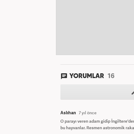
16
YORUMLAR
Aslıhan
7 yıl önce
O parayı veren adam gidip İngiltere'den
bu hayvanlar. Resmen astronomik rak