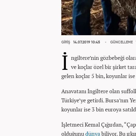
GİRİŞ
14.07.2019 10:45
GÜNCELLEME
İ
ngiltere’nin gözbebeği olara
ve koçlar özel bir şirket ta
gelen koçlar 5 bin, koyunlar ise
Anavatanı İngiltere olan suffolk
Türkiye’ye getirdi. Bursa’nın Ye
koyunlar ise 3 bin euroya satıld
İşletmeci Kemal Çığırdan, “Çapr
olduğunu
dünya
biliyor. Bu ırk