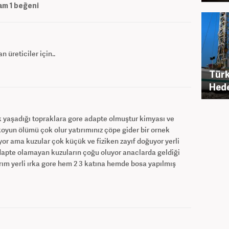
am
1
beğeni
 üreticiler için..
Türk
Hede
rk yaşadığı topraklara gore adapte olmuştur kimyası ve
koyun ölümü çok olur yatırımınız çöpe gider bir ornek
or ama kuzular çok küçük ve fiziken zayıf doğuyor yerli
adapte olamayan kuzuların çoğu oluyor anaclarda geldiği
rım yerli ırka gore hem 2 3 katına hemde bosa yapılmış