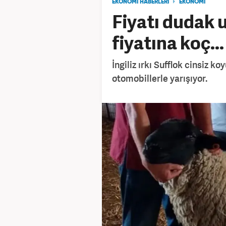
EKONOMİ HABERLERİ
EKONOMİ
Fiyatı dudak 
fiyatına koç...
İngiliz ırkı Sufflok cinsiz ko
otomobillerle yarışıyor.