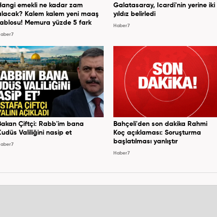
Hangi emekli ne kadar zam
Galatasaray, Icardi'nin yerine iki
alacak? Kalem kalem yeni maaş
yıldız belirledi
tablosu! Memura yüzde 5 fark
Haber7
aber7
Bakan Çiftçi: Rabb'im bana
Bahçeli'den son dakika Rahmi
Kudüs Valiliğini nasip et
Koç açıklaması: Soruşturma
başlatılması yanlıştır
aber7
Haber7