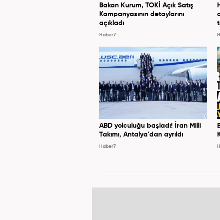
Bakan Kurum, TOKİ Açık Satış
Kampanyasının detaylarını
açıkladı
Haber7
H
ABD yolculuğu başladı! İran Milli
Takımı, Antalya'dan ayrıldı
Haber7
H