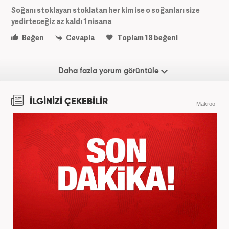
Soğanı stoklayan stoklatan her kim ise o soğanları size
yedirteceğiz az kaldı 1 nisana
Beğen
Cevapla
Toplam
18
beğeni
Daha fazla yorum görüntüle
İLGİNİZİ ÇEKEBİLİR
Makroo