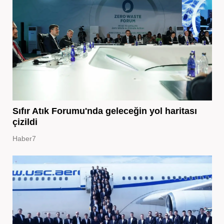
Sıfır Atık Forumu'nda geleceğin yol haritası
çizildi
Haber7