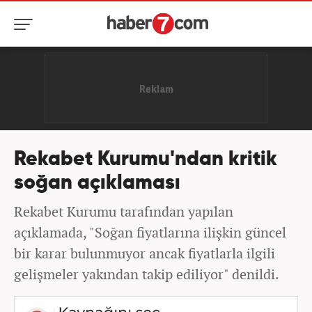
Rekabet Kurumu'ndan kritik
soğan açıklaması
Rekabet Kurumu tarafından yapılan
açıklamada, "Soğan fiyatlarına ilişkin güncel
bir karar bulunmuyor ancak fiyatlarla ilgili
gelişmeler yakından takip ediliyor" denildi.