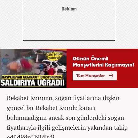
Rekabet Kurumu, soğan fiyatlarına ilişkin
güncel bir Rekabet Kurulu kararı
bulunmadığını ancak son günlerdeki soğan
fiyatlarıyla ilgili gelişmelerin yakından takip
edildiğini bildirdi.