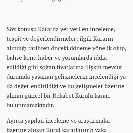
Söz konusu Kararda yer verilen inceleme,
tespit ve değerlendirmeler; ilgili Kararın
alındığı tarihten önceki döneme yönelik olup,
bahse konu haber ve yorumlarda iddia
edildiği gibi soğan fiyatlarına ilişkin mevcut
durumda yaşanan gelişmelerin incelendiği ya
da değerlendirildiği ve bu gelişmeler üzerine
alınan güncel bir Rekabet Kurulu kararı
bulunmamaktadır.
Ayrıca yapılan inceleme ve araştırmalar
üzerine alınan Kurul kararlarının vaka