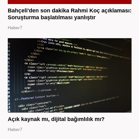
Bahçeli'den son dakika Rahmi Koç açıklaması:
Soruşturma başlatılması yanlıştır
Haber7
Açık kaynak mı, dijital bağımlılık mı?
Haber7