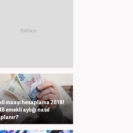
li maaşı hesaplama 2018!
B emekli aylığı nasıl
planır?