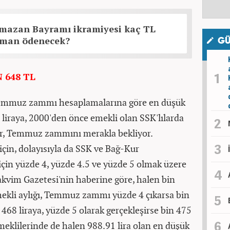
mazan Bayramı ikramiyesi kaç TL
aman ödenecek?
GÜ
 648 TL
Temmuz zammı hesaplamalarına göre en düşük
 liraya, 2000'den önce emekli olan SSK'lılarda
ler, Temmuz zammını merakla bekliyor.
 için, dolayısıyla da SSK ve Bağ-Kur
in yüzde 4, yüzde 4.5 ve yüzde 5 olmak üzere
akvim Gazetesi'nin haberine göre, halen bin
mekli aylığı, Temmuz zammı yüzde 4 çıkarsa bin
 468 liraya, yüzde 5 olarak gerçekleşirse bin 475
meklilerinde de halen 988.91 lira olan en düşük