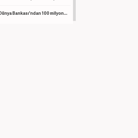
Dünya Bankası'ndan 100 milyon dolarlık hibe! Artık eskisi gibi olmayacak