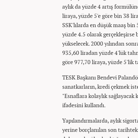
aylık da yüzde 4 artış formülüne
liraya, yüzde 5'e göre bin 38 l
SSK'lılarda en düşük maaş bin 5
yüzde 4.5 olarak gerçekleşirse b
yükselecek. 2000 yılından sonr
935,60 liradan yüzde 4'lük tah
göre 977,70 liraya, yüzde 5'lik 
TESK Başkanı Bendevi Palandök
sanatkarların, kredi çekmek iste
"Esnaflara kolaylık sağlayacak 
ifadesini kullandı.
Yapılandırmalarda, aylık sigorta
yerine borçlanılan son tarihtek