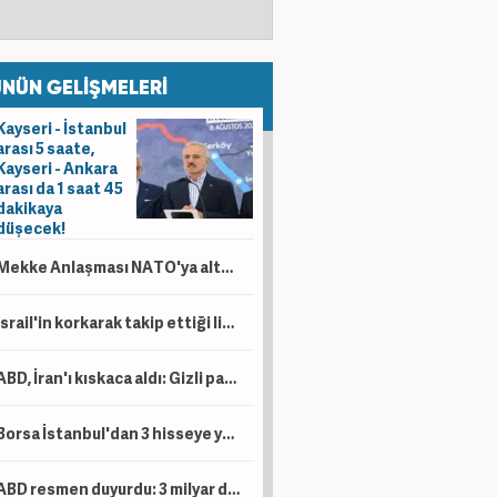
NÜN GELİŞMELERİ
Kayseri - İstanbul
arası 5 saate,
Kayseri - Ankara
arası da 1 saat 45
dakikaya
düşecek!
Mekke Anlaşması NATO'ya alternatif bir yapı değil!
İsrail'in korkarak takip ettiği liste! İşte dünyanın en güçlü İslam orduları...
ABD, İran'ı kıskaca aldı: Gizli para ağı deşifre oldu!
Borsa İstanbul'dan 3 hisseye yeni tedbir kararı
ABD resmen duyurdu: 3 milyar dolar yatırım yapacaklar!