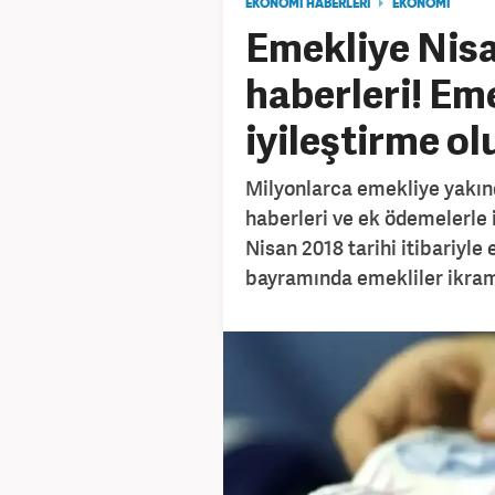
EKONOMİ HABERLERİ
EKONOMİ
Emekliye Nis
haberleri! Em
iyileştirme o
Milyonlarca emekliye yakın
haberleri ve ek ödemelerle i
Nisan 2018 tarihi itibariy
bayramında emekliler ikrami