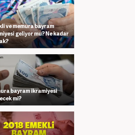
li ve memura bayram
miyesi geliyor mu? Ne kadar
ak?
ra bayram ikramiyesi
lecek mi?