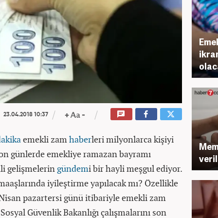
Emek
ikra
olac
23.04.2018 10:37
dakika
emekli zam
haber
leri milyonlarca kişiyi
Memu
 Son günlerde emekliye ramazan bayramı
veri
ili gelişmelerin
gündem
i bir hayli meşgul ediyor.
 maaşlarında iyileştirme yapılacak mı? Özellikle
isan pazartersi günü itibariyle emekli zam
 Sosyal Güvenlik Bakanlığı çalışmalarını son