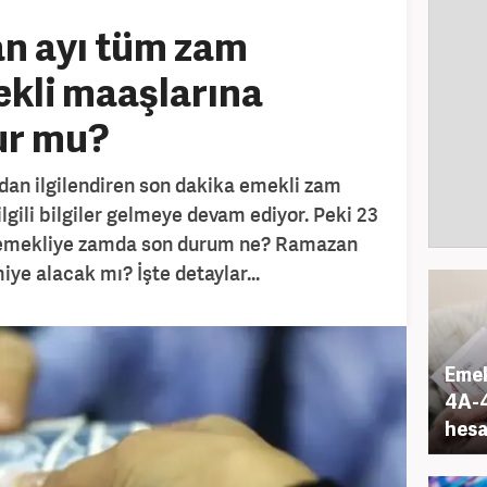
an ayı tüm zam
ekli maaşlarına
lur mu?
dan ilgilendiren son dakika emekli zam
lgili bilgiler gelmeye devam ediyor. Peki 23
le emekliye zamda son durum ne? Ramazan
ye alacak mı? İşte detaylar...
Emek
4A-4
hesa