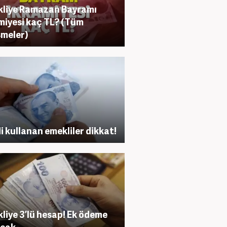
liye Ramazan Bayramı
miyesi kaç TL? (Tüm
şmeler)
i kullanan emekliler dikkat!
liye 3’lü hesap! Ek ödeme
acak