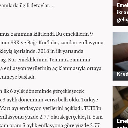
Emek
amlarla ilgili detaylar...
ikra
geli
muz zammına kilitlendi. Bu emeklilerin 9
ran SSK ve Bağ- Kur'lular, zamları enflasyona
leyiş içerisinde. 2018'in ilk yarısında
 Bağ-Kur emeklilerinin Temmuz zammını
a enflasyon verilerinin açıklanmasıyla ortaya
Kred
lenmeye başladı.
n ilk 6 aylık döneminde gerçekleşecek
 3 aylık döneminin verisi belli oldu. Türkiye
Mart ayı enflasyon verilerini açıkladı. TÜİK'in
nflasyonu yüzde 2.77 olarak gerçekleşti. Yani
Emek
zam oranı 3 aylık enflasyona göre yüzde 2.77
art