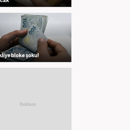
liye bloke şoku!