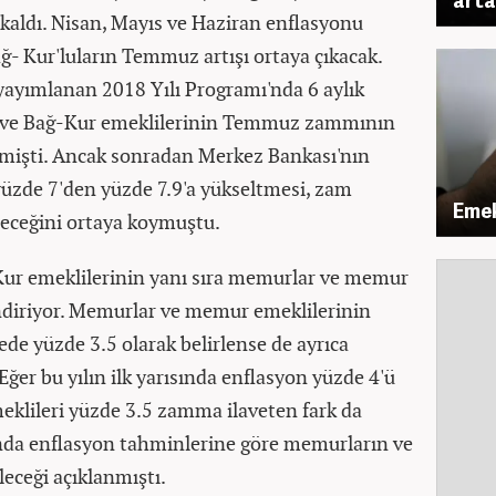
 kaldı. Nisan, Mayıs ve Haziran enflasyonu
ağ- Kur'luların Temmuz artışı ortaya çıkacak.
yayımlanan 2018 Yılı Programı'nda 6 aylık
 ve Bağ-Kur emeklilerinin Temmuz zammının
lmişti. Ancak sonradan Merkez Bankası'nın
yüzde 7'den yüzde 7.9'a yükseltmesi, zam
Emek
leceğini ortaya koymuştu.
Kur emeklilerinin yanı sıra memurlar ve memur
endiriyor. Memurlar ve memur emeklilerinin
 yüzde 3.5 olarak belirlense de ayrıca
 Eğer bu yılın ilk yarısında enflasyon yüzde 4'ü
klileri yüzde 3.5 zamma ilaveten fark da
'nda enflasyon tahminlerine göre memurların ve
eceği açıklanmıştı.