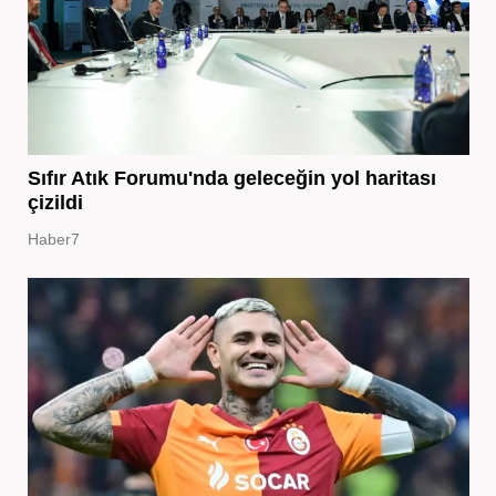
Sıfır Atık Forumu'nda geleceğin yol haritası
çizildi
Haber7