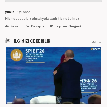
yunus
8 yıl önce
Hizmet bedelsiz olmalı yoksa adı hizmet olmaz.
Beğen
Cevapla
Toplam
3
beğeni
İLGİNİZİ ÇEKEBİLİR
Makroo