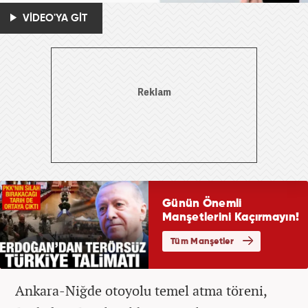
VİDEO'YA GİT
Ankara-Niğde otoyolu temel atma töreni,