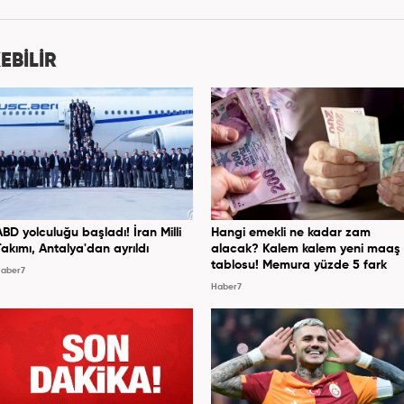
EBİLİR
ABD yolculuğu başladı! İran Milli
Hangi emekli ne kadar zam
Takımı, Antalya'dan ayrıldı
alacak? Kalem kalem yeni maaş
tablosu! Memura yüzde 5 fark
aber7
Haber7