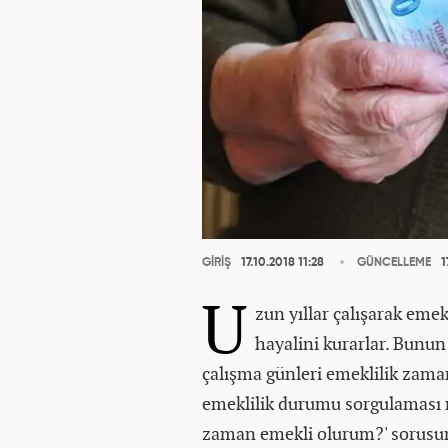
GİRİŞ
17.10.2018 11:28
GÜNCELLEME
1
U
zun yıllar çalışarak eme
hayalini kurarlar. Bunun
çalışma günleri emeklilik zamanı 
emeklilik durumu sorgulaması na
zaman emekli olurum?' sorusun