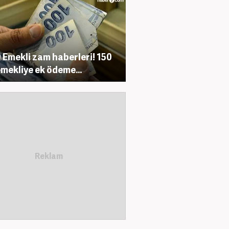
 Emekli zam haberleri! 150
emekliye ek ödeme...