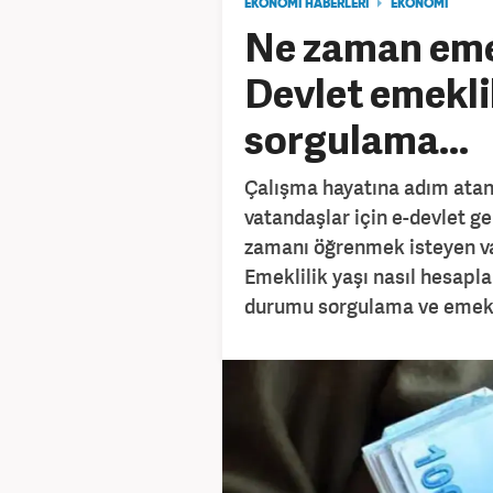
EKONOMİ HABERLERİ
EKONOMİ
Ne zaman eme
Devlet emekli
sorgulama...
Çalışma hayatına adım atan
vatandaşlar için e-devlet ge
zamanı öğrenmek isteyen va
Emeklilik yaşı nasıl hesapla
durumu sorgulama ve emekl