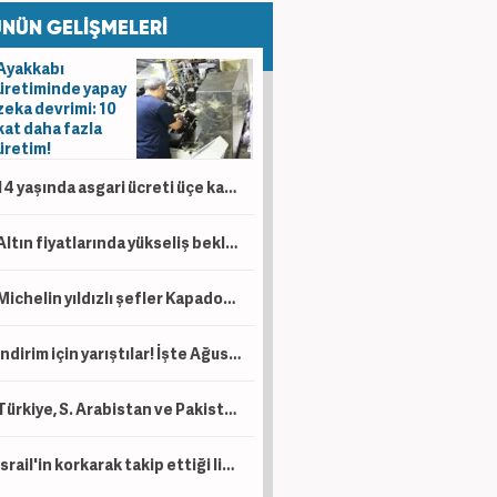
NÜN GELİŞMELERİ
Ayakkabı
üretiminde yapay
zeka devrimi: 10
kat daha fazla
üretim!
14 yaşında asgari ücreti üçe katladı! 6 saat çalışarak ayda 90 bin lira kazanıyor
Altın fiyatlarında yükseliş beklentisi sürüyor! Dev bankalar hedeflerini güncelledi
Michelin yıldızlı şefler Kapadokya lezzetlerinin peşinde: Bunları tatmadan dönmeyin!
İndirim için yarıştılar! İşte Ağustos ayı kampanyalı sıfır otomobil fiyatları!
Türkiye, S. Arabistan ve Pakistan İmzayı attı! İşte üç ülkenin toplam savunma gücü....
İsrail'in korkarak takip ettiği liste! İşte dünyanın en güçlü İslam orduları...