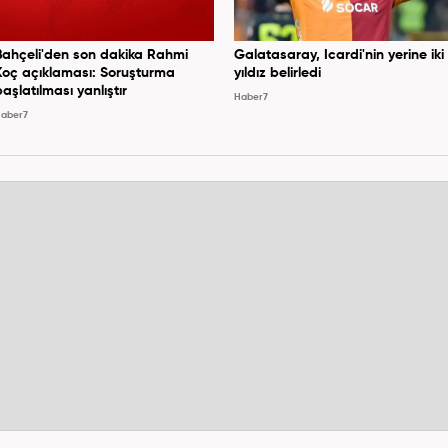
Bahçeli'den son dakika Rahmi
Galatasaray, Icardi'nin yerine iki
Koç açıklaması: Soruşturma
yıldız belirledi
başlatılması yanlıştır
Haber7
aber7