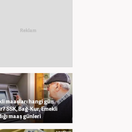
li maaşları hangi gün
r? SSK, Bağ-Kur, Emekli
ığı maaş günleri