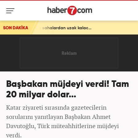
SON DAKİKA
Sturm Graz maçında sakatlanmıştı! Oosterwolde haftalarca sahalardan uzak kalacak
Başbakan müjdeyi verdi! Tam
20 milyar dolar...
Katar ziyareti sırasında gazetecilerin
sorularını yanıtlayan Başbakan Ahmet
Davutoğlu, Türk müteahhitlerine müjdeyi
verdi.