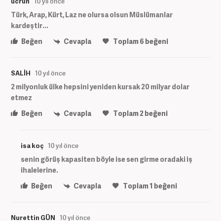
ucrun
10 yıl önce
Türk, Arap, Kürt, Laz ne olursa olsun Müslümanlar
kardeştir...
Beğen
Cevapla
Toplam
6
beğeni
SALİH
10 yıl önce
2 milyonluk ülke hepsini yeniden kursak 20 milyar dolar
etmez
Beğen
Cevapla
Toplam
2
beğeni
isa koç
10 yıl önce
senin görüş kapasiten böyle ise sen girme oradaki iş
ihalelerine.
Beğen
Cevapla
Toplam
1
beğeni
Nurettin GÜN
10 yıl önce