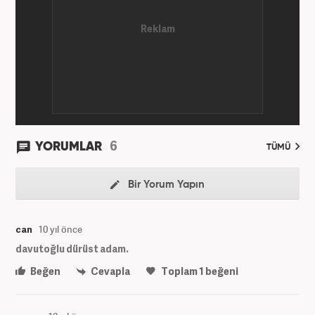
6
YORUMLAR
TÜMÜ
Bir Yorum Yapın
can
10 yıl önce
davutoğlu dürüst adam.
Beğen
Cevapla
Toplam
1
beğeni