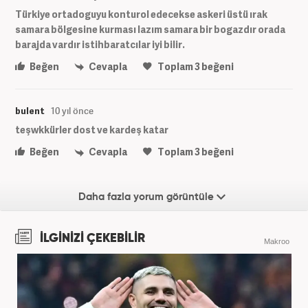
Türkiye ortadoguyu konturol edecekse askeri üstü ırak
samara bölgesine kurması lazım samara bir bogazdır orada
barajda vardır istihbaratcılar iyi bilir.
Beğen
Cevapla
Toplam
3
beğeni
bulent
10 yıl önce
teşwkkürler dost ve kardeş katar
Beğen
Cevapla
Toplam
3
beğeni
Daha fazla yorum görüntüle
İLGİNİZİ ÇEKEBİLİR
Makroo