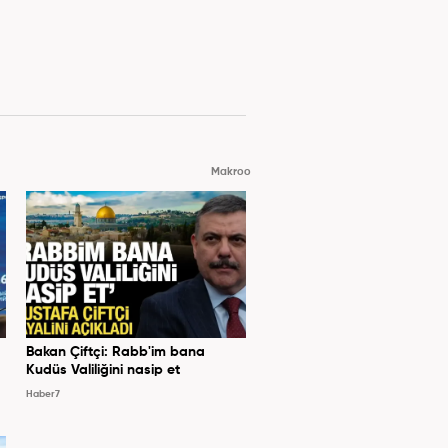
Makroo
Bakan Çiftçi: Rabb'im bana
Kudüs Valiliğini nasip et
Haber7