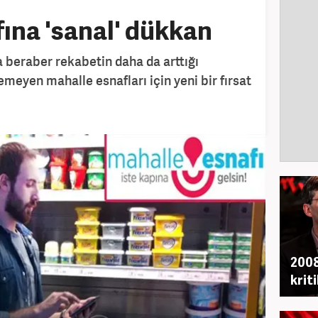
ına 'sanal' dükkan
a beraber rekabetin daha da arttığı
remeyen mahalle esnafları için yeni bir fırsat
2008
krit