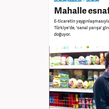
EKONOMİ HABERLERİ
EKONOMİ
Mahalle esnaf
E-ticaretin yaygınlaşmasıyl
Türkiye'de, 'sanal yarışa' gi
doğuyor.