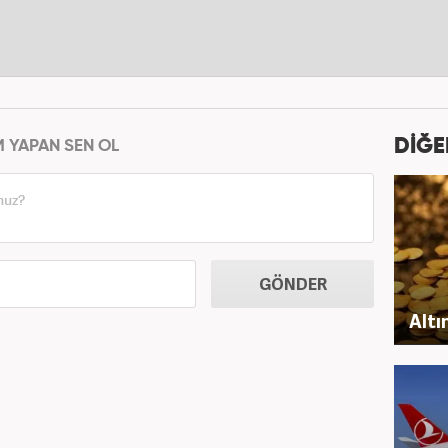
DİĞE
M YAPAN SEN OL
GÖNDER
Altı