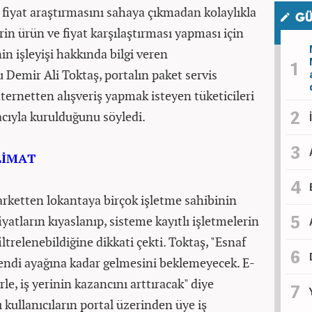
 fiyat araştırmasını sahaya çıkmadan kolaylıkla
GÜ
rin ürün ve fiyat karşılaştırması yapması için
n işleyişi hakkında bilgi veren
Demir Ali Toktaş, portalın paket servis
nternetten alışveriş yapmak isteyen tüketicileri
ıyla kurulduğunu söyledi.
LİMAT
ketten lokantaya birçok işletme sahibinin
yatların kıyaslanıp, sisteme kayıtlı işletmelerin
ltrelenebildiğine dikkati çekti. Toktaş, "Esnaf
kendi ayağına kadar gelmesini beklemeyecek. E-
le, iş yerinin kazancını arttıracak" diye
 kullanıcıların portal üzerinden üye iş