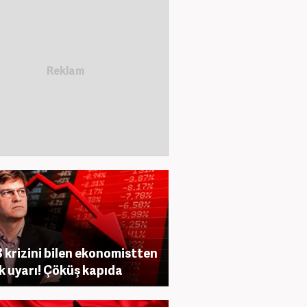
 krizini bilen ekonomistten
ik uyarı! Çöküş kapıda