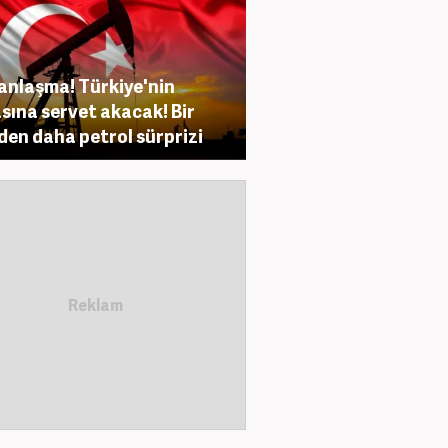
anlaşma! Türkiye'nin
sına servet akacak! Bir
den daha petrol sürprizi