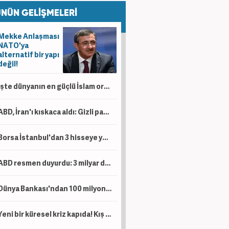
NÜN GELİŞMELERİ
Mekke Anlaşması
NATO'ya
alternatif bir yapı
değil!
İşte dünyanın en güçlü İslam orduları! Türkiye kaçıncı sırada?
ABD, İran'ı kıskaca aldı: Gizli para ağı deşifre oldu!
Borsa İstanbul'dan 3 hisseye yeni tedbir kararı
ABD resmen duyurdu: 3 milyar dolar yatırım yapacaklar!
Dünya Bankası'ndan 100 milyon dolarlık hibe! Artık eskisi gibi olmayacak
Yeni bir küresel kriz kapıda! Kış sezonunda patlama yapabilir...