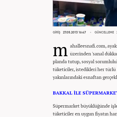
GİRİŞ
27.05.2013 16:47
GÜNCELLEME
m
ahalleesnafi.com, ayak
üzerinden 'sanal dükkan
planda tutup, sosyal sorumlulu
tüketiciler, istedikleri her türl
yakınlarındaki esnaftan gerçekl
BAKKAL İLE SÜPERMARKE
Süpermarket büyüklüğünde işle
tüketiciler en uygun fiyatın ha