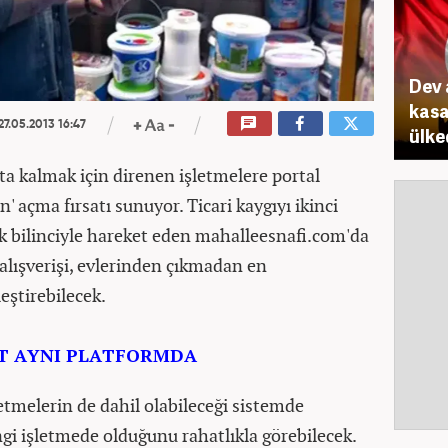
Dev 
kasa
27.05.2013 16:47
ülke
ta kalmak için direnen işletmelere portal
' açma fırsatı sunuyor. Ticari kaygıyı ikinci
k bilinciyle hareket eden mahalleesnafi.com'da
ü alışverişi, evlerinden çıkmadan en
eştirebilecek.
T AYNI PLATFORMDA
tmelerin de dahil olabileceği sistemde
ngi işletmede olduğunu rahatlıkla görebilecek.